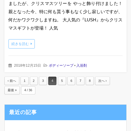
ましたが、クリスマスツリーを やっと飾り付けました！
親となった今、特に何も貰う事もなく少し寂しいですが、
何だかワクワクしますね。 大人気の『LUSH』からクリス
マスギフトが登場！ 人気
続きを読む
2018年12月15日
ボディーソープ
•
入浴剤
‹ 前へ
1
2
3
4
5
6
7
8
次へ ›
最後 »
4 / 36
最近の記事