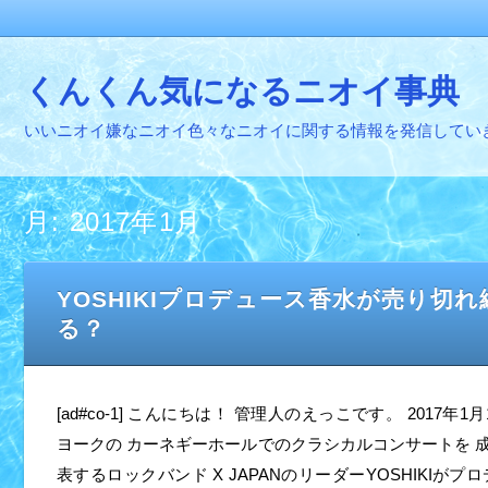
くんくん気になるニオイ事典
いいニオイ嫌なニオイ色々なニオイに関する情報を発信してい
月:
2017年1月
YOSHIKIプロデュース香水が売り切
る？
[ad#co-1] こんにちは！ 管理人のえっこです。 2017年1
ヨークの カーネギーホールでのクラシカルコンサートを 
表するロックバンド X JAPANのリーダーYOSHIKIがプ