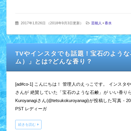
2017年1月26日
（
2018年9月3日更新
）
芸能人
•
香水
TVやインスタでも話題！宝石のような石鹸
ム）」とは?どんな香り？
[ad#co-1] こんにちは！ 管理人のえっこです。 インス
さんが 絶賛していた「宝石のような石鹸」が いい香りらしい
Kuroyanagiさん(@tetsukokuroyanagi)が投稿した写真 - 20
PST レディーガ
続きを読む