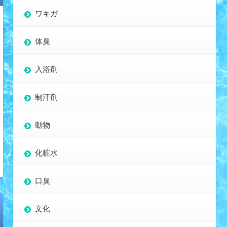
ワキガ
体臭
入浴剤
制汗剤
動物
化粧水
口臭
文化