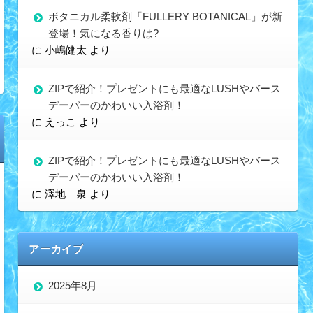
ボタニカル柔軟剤「FULLERY BOTANICAL」が新
登場！気になる香りは?
に
小嶋健太
より
ZIPで紹介！プレゼントにも最適なLUSHやバース
デーバーのかわいい入浴剤！
に
えっこ
より
ZIPで紹介！プレゼントにも最適なLUSHやバース
デーバーのかわいい入浴剤！
に
澤地 泉
より
アーカイブ
2025年8月