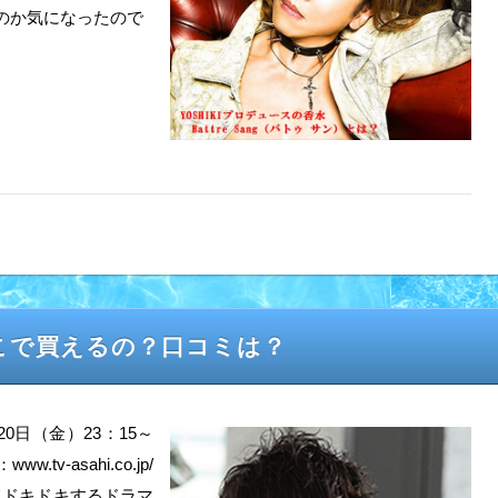
なのか気になったので
こで買えるの？口コミは？
月20日（金）23：15～
-asahi.co.jp/
てドキドキするドラマ