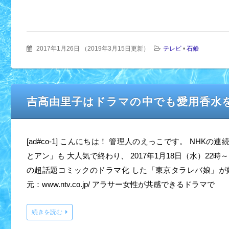
2017年1月26日
（
2019年3月15日更新
）
テレビ
•
石鹸
吉高由里子はドラマの中でも愛用香水
[ad#co-1] こんにちは！ 管理人のえっこです。 NHK
とアン」も 大人気で終わり、 2017年1月18日（水）22時
の超話題コミックのドラマ化 した「東京タラレバ娘」が
元：www.ntv.co.jp/ アラサー女性が共感できるドラマで
続きを読む