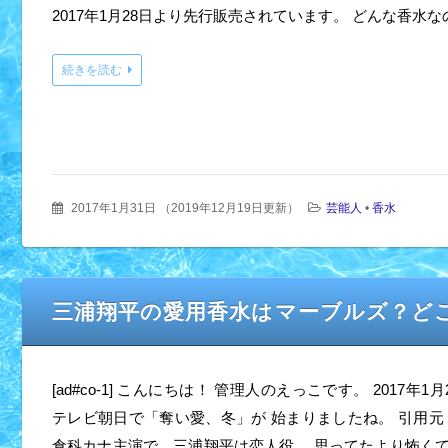
2017年1月28日より先行販売されています。 どんな香水
続きを読む
2017年1月31日
（
2019年12月19日更新
）
芸能人
•
香水
三浦翔平の愛用香水はマーブルズ？ど
[ad#co-1] こんにちは！ 管理人のえっこです。 2017年1
テレビ朝日で「奪い愛、冬」が 始まりましたね。 引用元：www.tv
倉科カナ主演で、三浦翔平は恋人役。 思ってたより怖く