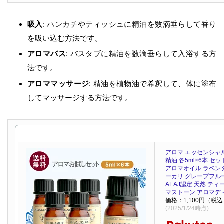
吸入
: ハンカチやティッシュに精油を数滴垂らして香り
を吸い込む方法です。
アロマバス
: バスタブに精油を数滴垂らして入浴する方
法です。
アロママッサージ
: 精油を植物油で希釈して、体に塗布
してマッサージする方法です。
アロマ エッセンシャ
精油 各5ml×6本 セ
アロマオイル ラベンダ
ーカリ グレープフル
AEAJ認定 天然 テ
マストーン アロマデ
価格：1,100円（税
(2025/1/24時点)