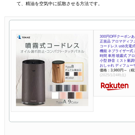
て、精油を空気中に拡散させる方法です。
300円OFFクーポンあり
正規品 アロマディフ
コードレス usb充電
機能 ネブライザー式 
時間 車用 噴霧式 ア
小型 静音 ミスト量調
おしゃれ ディフューザ
価格：3,980円～（
(2025/1/24時点)