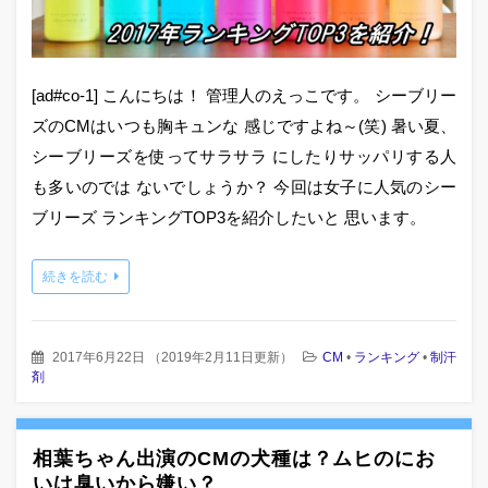
[ad#co-1] こんにちは！ 管理人のえっこです。 シーブリー
ズのCMはいつも胸キュンな 感じですよね～(笑) 暑い夏、
シーブリーズを使ってサラサラ にしたりサッパリする人
も多いのでは ないでしょうか？ 今回は女子に人気のシー
ブリーズ ランキングTOP3を紹介したいと 思います。
続きを読む
2017年6月22日
（
2019年2月11日更新
）
CM
•
ランキング
•
制汗
剤
相葉ちゃん出演のCMの犬種は？ムヒのにお
いは臭いから嫌い？