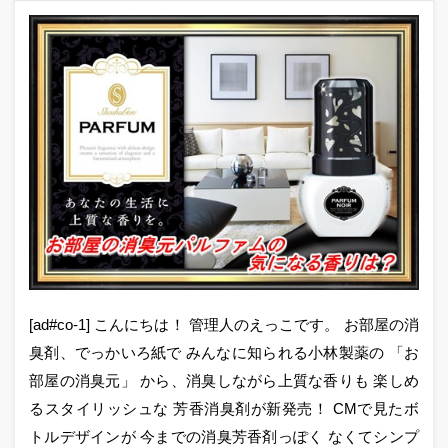
[ad#co-1] こんにちは！ 管理人のえっこです。 お部屋の消
臭剤、でっかいろ紙で みんなに知られる小林製薬の 「お
部屋の消臭元」 から、消臭しながら上質な香りも 楽しめ
るスタイリッシュな 芳香消臭剤が新発売！ CMで見たボ
トルデザインが 今までの消臭芳香剤っぽく なくてシンプ