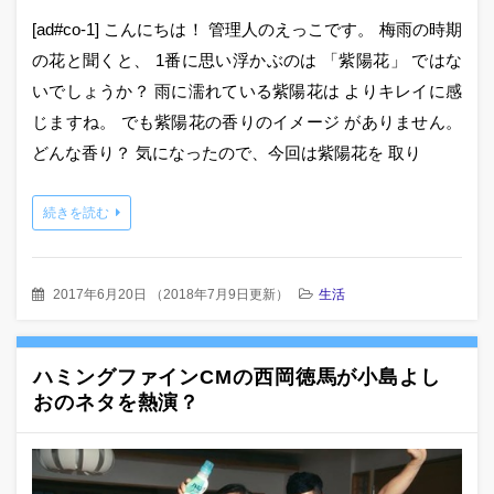
[ad#co-1] こんにちは！ 管理人のえっこです。 梅雨の時期
の花と聞くと、 1番に思い浮かぶのは 「紫陽花」 ではな
いでしょうか？ 雨に濡れている紫陽花は よりキレイに感
じますね。 でも紫陽花の香りのイメージ がありません。
どんな香り？ 気になったので、今回は紫陽花を 取り
続きを読む
2017年6月20日
（
2018年7月9日更新
）
生活
ハミングファインCMの西岡徳馬が小島よし
おのネタを熱演？