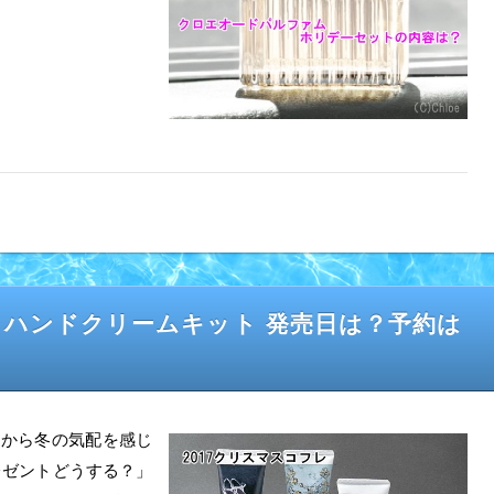
 ＆ ハンドクリームキット 発売日は？予約は
ん秋から冬の気配を感じ
レゼントどうする？」