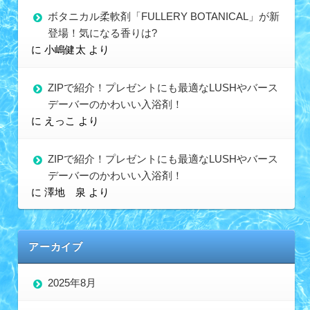
ボタニカル柔軟剤「FULLERY BOTANICAL」が新
登場！気になる香りは?
に
小嶋健太
より
ZIPで紹介！プレゼントにも最適なLUSHやバース
デーバーのかわいい入浴剤！
に
えっこ
より
ZIPで紹介！プレゼントにも最適なLUSHやバース
デーバーのかわいい入浴剤！
に
澤地 泉
より
アーカイブ
2025年8月