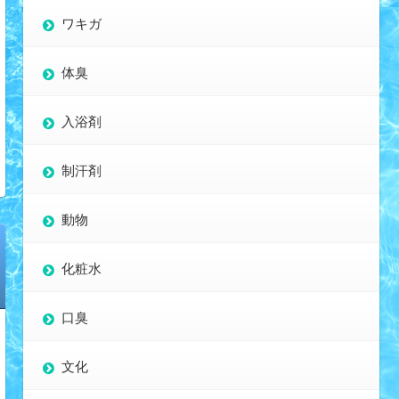
ワキガ
体臭
入浴剤
制汗剤
動物
化粧水
口臭
文化