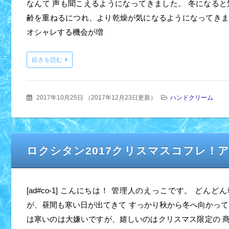
なんて 声も聞こえるようになってきました。 冬になると
齢を重ねるにつれ、より乾燥が気になるようになってきました
オシャレする機会が増
続きを読む
2017年10月25日
（
2017年12月23日更新
）
ハンドクリーム
ロクシタン2017クリスマスコフレ！
[ad#co-1] こんにちは！ 管理人のえっこです。 どん
が、昼間も寒い日が出てきて すっかり秋から冬へ向かって
は寒いのは大嫌いですが、嬉しいのはクリスマス限定の 