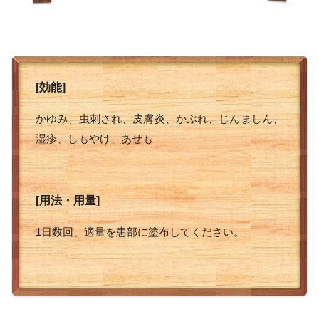
[効能]
かゆみ、虫刺され、皮膚炎、かぶれ、じんましん、
湿疹、しもやけ、あせも
[用法・用量]
1日数回、適量を患部に塗布してください。