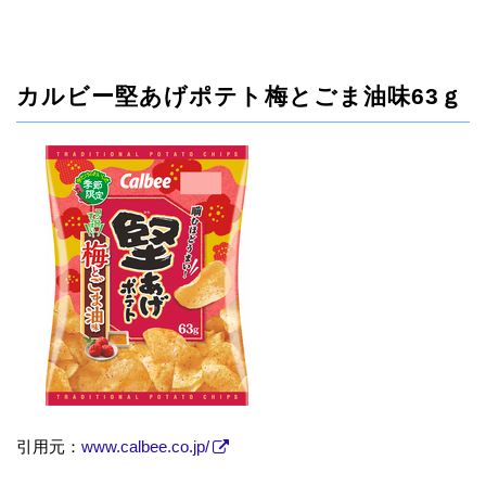
カルビー堅あげポテト梅とごま油味63ｇ
引用元：
www.calbee.co.jp/