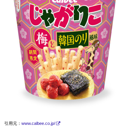
引用元：
www.calbee.co.jp/