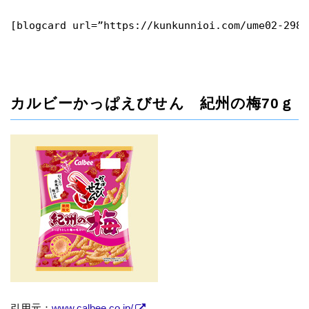
[blogcard url=”https://kunkunnioi.com/ume02-2987
カルビーかっぱえびせん 紀州の梅70ｇ
引用元：
www.calbee.co.jp/