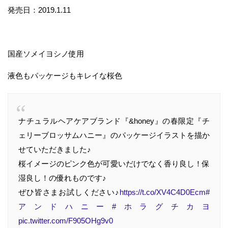
発売日：2019.1.11
国産ソメイヨシノ使用
液色もパッケージもキレイな桜色
ナチュラルヘアケアブランド『&honey』の春限定『チ
ェリーブロッサムハニー』のパッケージイラストを描か
せていただきました♪
桜イメージのピンク色が可愛いだけでなく香り良し！保
湿良し！の優れものです♪
ぜひ皆さまお試しください♪
https://t.co/XV4C4D0Ecm
#
アンドハニー
#ホラグチカヨ
pic.twitter.com/F905OHg9v0