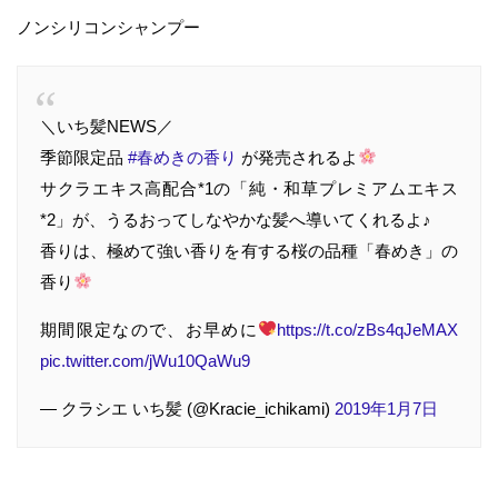
ノンシリコンシャンプー
＼いち髪NEWS／
季節限定品
#春めきの香り
が発売されるよ
サクラエキス高配合*1の「純・和草プレミアムエキス
*2」が、うるおってしなやかな髪へ導いてくれるよ♪
香りは、極めて強い香りを有する桜の品種「春めき」の
香り
期間限定なので、お早めに
https://t.co/zBs4qJeMAX
pic.twitter.com/jWu10QaWu9
— クラシエ いち髪 (@Kracie_ichikami)
2019年1月7日