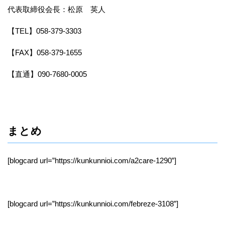
代表取締役会長：松原 英人
【TEL】058-379-3303
【FAX】058-379-1655
【直通】090-7680-0005
まとめ
[blogcard url=”https://kunkunnioi.com/a2care-1290”]
[blogcard url=”https://kunkunnioi.com/febreze-3108”]