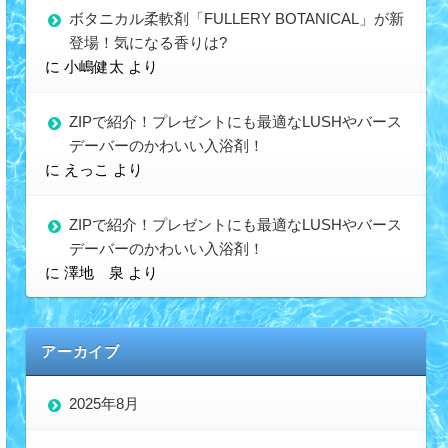
ボタニカル柔軟剤「FULLERY BOTANICAL」が新
登場！気になる香りは?
に
小嶋健太
より
ZIPで紹介！プレゼントにも最適なLUSHやバース
デーバーのかわいい入浴剤！
に
えっこ
より
ZIPで紹介！プレゼントにも最適なLUSHやバース
デーバーのかわいい入浴剤！
に
澤地 泉
より
アーカイブ
2025年8月