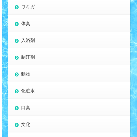
ワキガ
体臭
入浴剤
制汗剤
動物
化粧水
口臭
文化