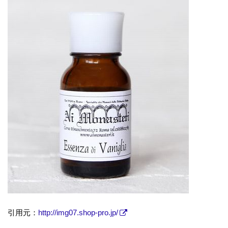
引用元：
http://img07.shop-pro.jp/