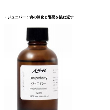
・ジュニパー：魂の浄化と邪悪を跳ね返す