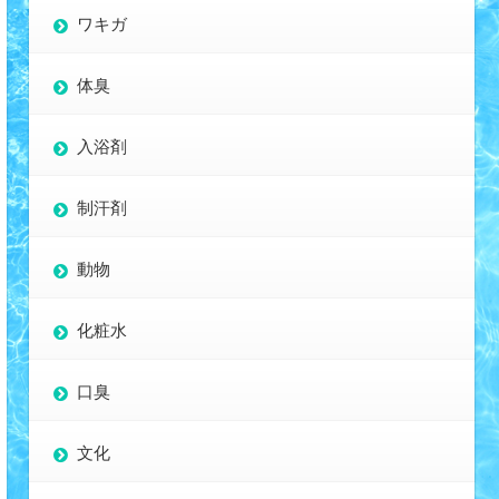
ワキガ
体臭
入浴剤
制汗剤
動物
化粧水
口臭
文化