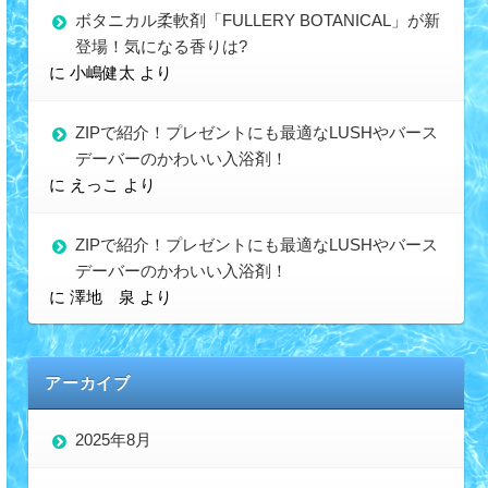
ボタニカル柔軟剤「FULLERY BOTANICAL」が新
登場！気になる香りは?
に
小嶋健太
より
ZIPで紹介！プレゼントにも最適なLUSHやバース
デーバーのかわいい入浴剤！
に
えっこ
より
ZIPで紹介！プレゼントにも最適なLUSHやバース
デーバーのかわいい入浴剤！
に
澤地 泉
より
アーカイブ
2025年8月