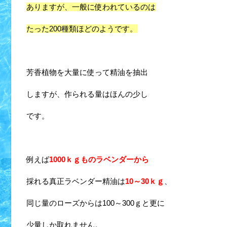
ありますが、一般に
使われているのは
たった200種類ほどのようです。
芳香植物を大量に使って精油を抽出
しますが、作られる量はほんの少し
です。
例えば
1000ｋｇものラベンダーから
採れる真正ラベンダー精油は
10～30ｋｇ
、
同じ量のローズからは100～300ｇと更に
少量しか取れません。