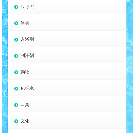
ワキガ
体臭
入浴剤
制汗剤
動物
化粧水
口臭
文化