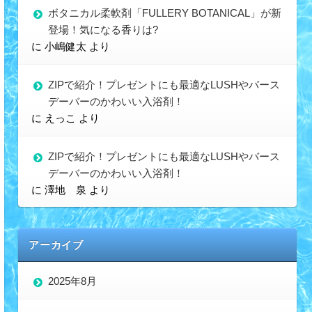
ボタニカル柔軟剤「FULLERY BOTANICAL」が新
登場！気になる香りは?
に
小嶋健太
より
ZIPで紹介！プレゼントにも最適なLUSHやバース
デーバーのかわいい入浴剤！
に
えっこ
より
ZIPで紹介！プレゼントにも最適なLUSHやバース
デーバーのかわいい入浴剤！
に
澤地 泉
より
アーカイブ
2025年8月