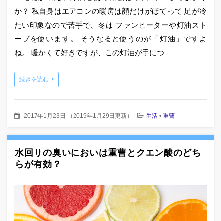
か？ 私自身はエアコンの暖房は顔だけがほてって 足が冷
たい印象なので苦手で、冬は ファンヒーターや灯油スト
ーブを使います。 そうなると使うのが「灯油」ですよ
ね。 暖かくて好きですが、この灯油が手につ
続きを読む
2017年1月23日
（
2019年1月29日更新
）
生活
•
重曹
水回りの臭いにおいは重曹とクエン酸のどち
らが有効？