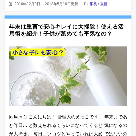
2016年12月9日
（
2018年5月16日更新
）
消臭
•
重曹
年末は重曹で安心キレイに大掃除！使える活
用術を紹介！子供が舐めても平気なの？
[ad#co-1] こんにちは！ 管理人のえっこです。 年末まであ
と何日… と数えられるくらいになってくると 気になるの
が大掃除。 毎日コツコツとやっていれば大変 ではないの