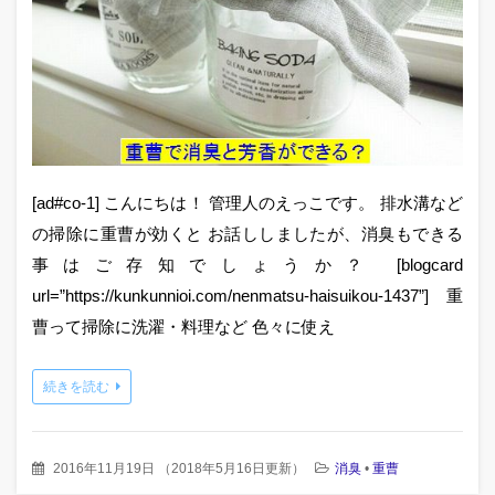
[ad#co-1] こんにちは！ 管理人のえっこです。 排水溝など
の掃除に重曹が効くと お話ししましたが、消臭もできる
事はご存知でしょうか？ [blogcard
url=”https://kunkunnioi.com/nenmatsu-haisuikou-1437”] 重
曹って掃除に洗濯・料理など 色々に使え
続きを読む
2016年11月19日
（
2018年5月16日更新
）
消臭
•
重曹