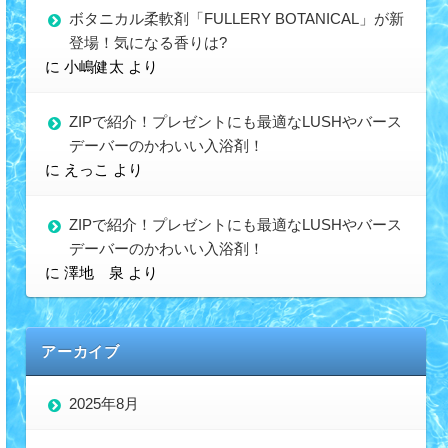
ボタニカル柔軟剤「FULLERY BOTANICAL」が新
登場！気になる香りは?
に
小嶋健太
より
ZIPで紹介！プレゼントにも最適なLUSHやバース
デーバーのかわいい入浴剤！
に
えっこ
より
ZIPで紹介！プレゼントにも最適なLUSHやバース
デーバーのかわいい入浴剤！
に
澤地 泉
より
アーカイブ
2025年8月