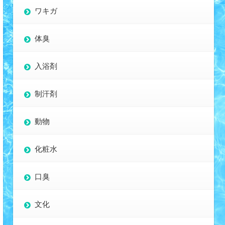
ワキガ
体臭
入浴剤
制汗剤
動物
化粧水
口臭
文化