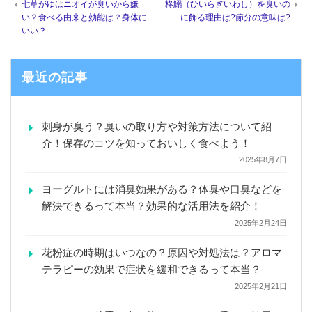
七草がゆはニオイが臭いから嫌
柊鰯（ひいらぎいわし）を臭いの
い？食べる由来と効能は？身体に
に飾る理由は?節分の意味は?
いい？
最近の記事
刺身が臭う？臭いの取り方や対策方法について紹
介！保存のコツを知っておいしく食べよう！
2025年8月7日
ヨーグルトには消臭効果がある？体臭や口臭などを
解決できるって本当？効果的な活用法を紹介！
2025年2月24日
花粉症の時期はいつなの？原因や対処法は？アロマ
テラピーの効果で症状を緩和できるって本当？
2025年2月21日