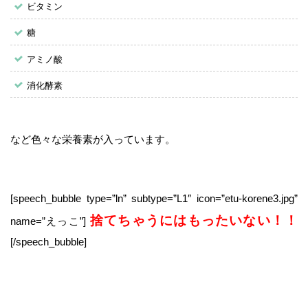
ビタミン
糖
アミノ酸
消化酵素
など色々な栄養素が入っています。
[speech_bubble type=”ln” subtype=”L1″ icon=”etu-korene3.jpg”
捨てちゃうにはもったいない！！
name=”えっこ”]
[/speech_bubble]