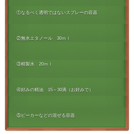
①なるべく透明ではないスプレーの容器
②無水エタノール 30ｍｌ
③精製水 20ｍｌ
④好みの精油 15～30滴（お好みで）
⑤ビーカーなどの混ぜる容器