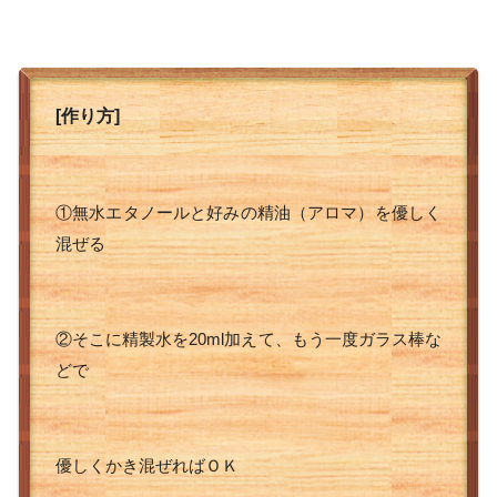
[作り方]
①無水エタノールと好みの精油（アロマ）を優しく
混ぜる
②そこに精製水を20ml加えて、もう一度ガラス棒な
どで
優しくかき混ぜればＯＫ