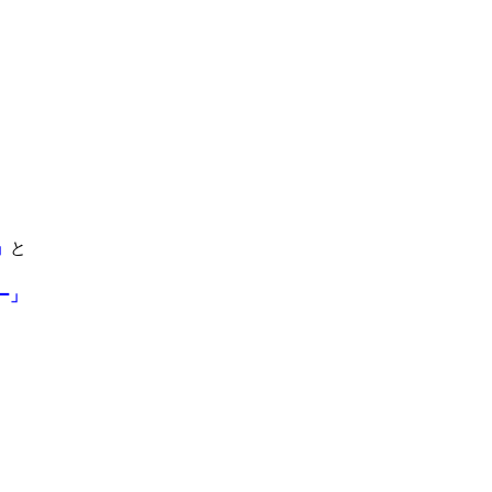
」
と
ー」