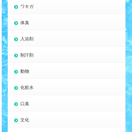
ワキガ
体臭
入浴剤
制汗剤
動物
化粧水
口臭
文化