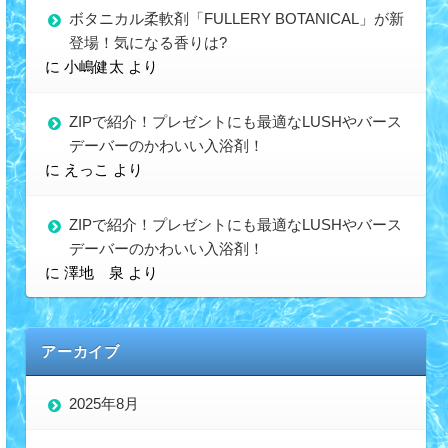
ボタニカル柔軟剤「FULLERY BOTANICAL」が新
登場！気になる香りは?
に
小嶋健太
より
ZIPで紹介！プレゼントにも最適なLUSHやバース
デーバーのかわいい入浴剤！
に
えっこ
より
ZIPで紹介！プレゼントにも最適なLUSHやバース
デーバーのかわいい入浴剤！
に
澤地 泉
より
アーカイブ
2025年8月