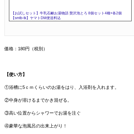
【お試しセット】牛乳石鹸お湯物語 贅沢泡とろ 8個セット4種×各2個
【smtb-tk】ヤマトDM便送料込
価格：180円（税別）
【使い方】
①浴槽に5ｃｍくらいのお湯をはり、入浴剤を入れます。
②中身が溶けるまでかき混ぜる。
③高い位置からシャワーでお湯を注ぐ
④豪華な泡風呂の出来上がり！