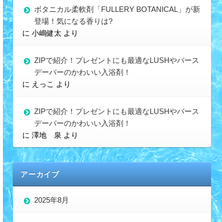
ボタニカル柔軟剤「FULLERY BOTANICAL」が新
登場！気になる香りは?
に
小嶋健太
より
ZIPで紹介！プレゼントにも最適なLUSHやバース
デーバーのかわいい入浴剤！
に
えっこ
より
ZIPで紹介！プレゼントにも最適なLUSHやバース
デーバーのかわいい入浴剤！
に
澤地 泉
より
アーカイブ
2025年8月