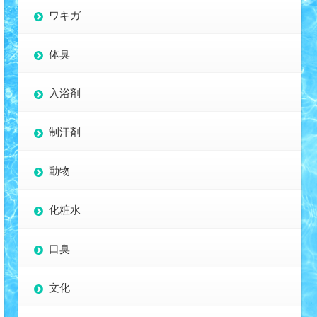
ワキガ
体臭
入浴剤
制汗剤
動物
化粧水
口臭
文化