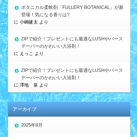
ボタニカル柔軟剤「FULLERY BOTANICAL」が新
登場！気になる香りは?
に
小嶋健太
より
ZIPで紹介！プレゼントにも最適なLUSHやバース
デーバーのかわいい入浴剤！
に
えっこ
より
ZIPで紹介！プレゼントにも最適なLUSHやバース
デーバーのかわいい入浴剤！
に
澤地 泉
より
アーカイブ
2025年8月