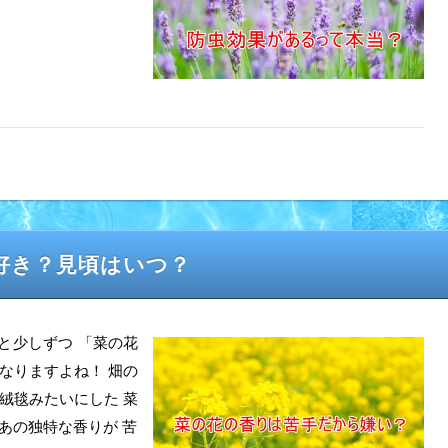
好き？見頃はいつ？
けると少しずつ 「菜の花
なりますよね！ 畑の
絨毯みたいにした 菜
あの独特な香りが 苦