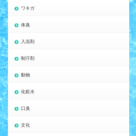
ワキガ
体臭
入浴剤
制汗剤
動物
化粧水
口臭
文化