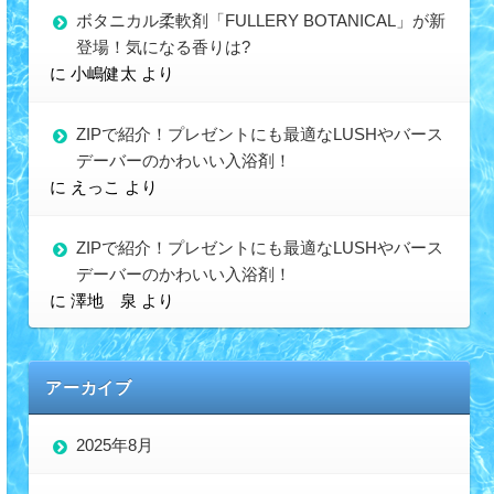
ボタニカル柔軟剤「FULLERY BOTANICAL」が新
登場！気になる香りは?
に
小嶋健太
より
ZIPで紹介！プレゼントにも最適なLUSHやバース
デーバーのかわいい入浴剤！
に
えっこ
より
ZIPで紹介！プレゼントにも最適なLUSHやバース
デーバーのかわいい入浴剤！
に
澤地 泉
より
アーカイブ
2025年8月