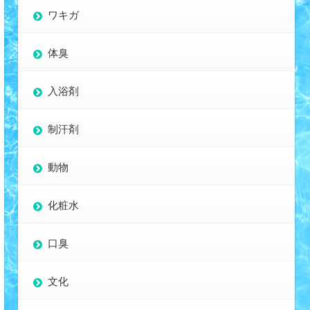
ワキガ
体臭
入浴剤
制汗剤
動物
化粧水
口臭
文化