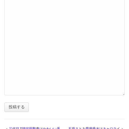
三代目JSB岩田剛典はかわいい系
石原さとみ愛用香水はキャロライ