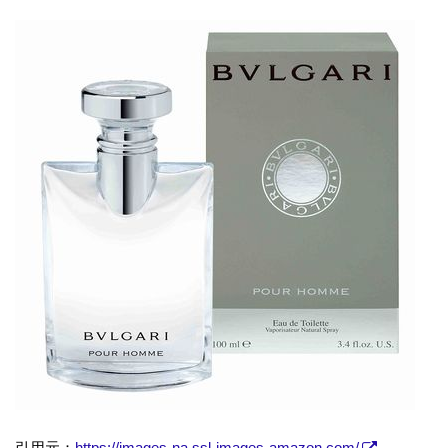
引用元：
https://images-na.ssl-images-amazon.com/