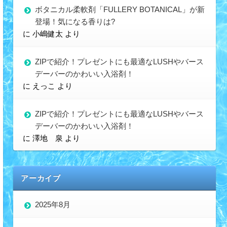
ボタニカル柔軟剤「FULLERY BOTANICAL」が新
登場！気になる香りは?
に
小嶋健太
より
ZIPで紹介！プレゼントにも最適なLUSHやバース
デーバーのかわいい入浴剤！
に
えっこ
より
ZIPで紹介！プレゼントにも最適なLUSHやバース
デーバーのかわいい入浴剤！
に
澤地 泉
より
アーカイブ
2025年8月