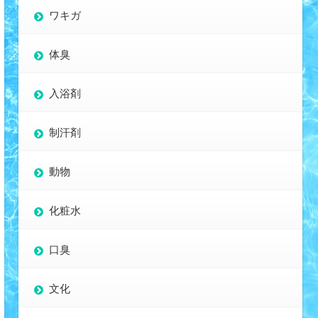
ワキガ
体臭
入浴剤
制汗剤
動物
化粧水
口臭
文化