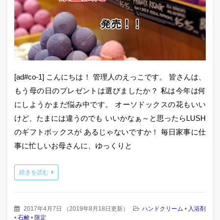
[ad#co-1] こんにちは！ 管理人のえっこです。 皆さんは、
もう母の日のプレゼントは選びましたか？ 私は今年は何
にしようかまだ悩み中です。 オーソドックスの花もいい
けど、たまには違うのでも いいかなぁ～と思ったらLUSH
のギフトボックスが あるじゃないですか！ 毎日家事に仕
事に忙しいお母さんに、ゆっくりと
続きを読む
2017年4月7日
（
2019年8月18日更新
）
ハンドクリーム
•
入浴剤
•
石鹸
•
限定