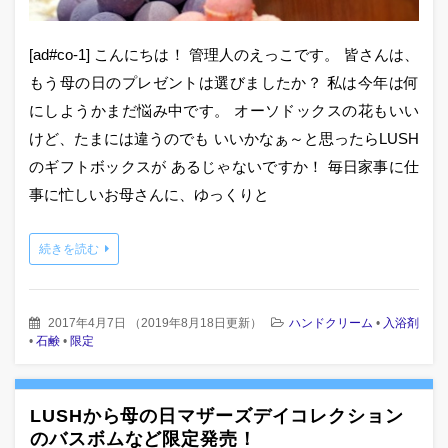
[ad#co-1] こんにちは！ 管理人のえっこです。 皆さんは、
もう母の日のプレゼントは選びましたか？ 私は今年は何
にしようかまだ悩み中です。 オーソドックスの花もいい
けど、たまには違うのでも いいかなぁ～と思ったらLUSH
のギフトボックスが あるじゃないですか！ 毎日家事に仕
事に忙しいお母さんに、ゆっくりと
続きを読む
2017年4月7日
（
2019年8月18日更新
）
ハンドクリーム
•
入浴剤
•
石鹸
•
限定
LUSHから母の日マザーズデイコレクション
のバスボムなど限定発売！