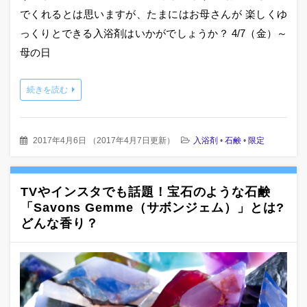
でくれるとは思いますが、たまにはお母さんが 楽しくゆ
っくりとできる入浴剤はいかがでしょうか？ 4/7（金）～
母の日
続きを読む
2017年4月6日
（
2017年4月7日更新
）
入浴剤
•
石鹸
•
限定
TVやインスタでも話題！宝石のような石鹸
「Savons Gemme（サボンジェム）」とは?
どんな香り？